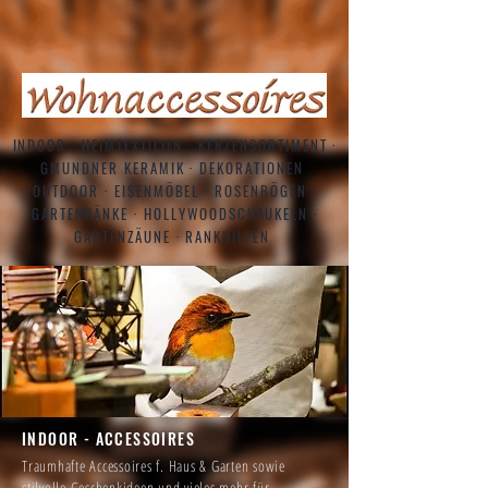
INDOOR · HEIMTEXTILIEN · KERZENSORTIMENT ·
GMUNDNER KERAMIK · DEKORATIONEN
OUTDOOR · EISENMÖBEL · ROSENBÖGEN ·
GARTENBÄNKE · HOLLYWOODSCHAUKELN ·
GARTENZÄUNE · RANKHILFEN
INDOOR - ACCESSOIRES
Traumhafte Accessoires f. Haus & Garten sowie
stilvolle Geschenkideen und vieles mehr für