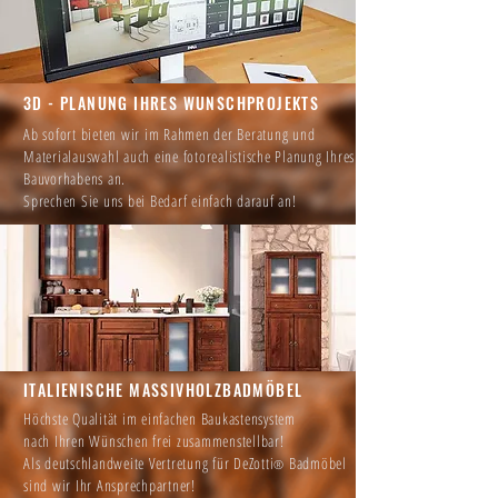
3D - PLANUNG IHRES WUNSCHPROJEKTS
Ab sofort bieten wir im Rahmen der Beratung und
Materialauswahl auch eine fotorealistische Planung Ihres
Bauvorhabens an.
Sprechen Sie uns bei Bedarf einfach darauf an!
ITALIENISCHE MASSIVHOLZBADMÖBEL
Höchste Qualität im einfachen Baukastensystem
nach Ihren Wünschen frei zusammenstellbar!
Als deutschlandweite Vertretung für DeZotti
Badmöbel
®
sind wir Ihr Ansprechpartner!