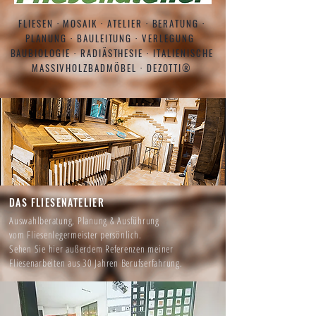
FLIESEN · MOSAIK · ATELIER · BERATUNG ·
PLANUNG · BAULEITUNG · VERLEGUNG
BAUBIOLOGIE · RADIÄSTHESIE · ITALIENISCHE
MASSIVHOLZBADMÖBEL · DEZOTTI®
DAS FLIESENATELIER
Auswahlberatung, Planung & Ausführung
vom Fliesenlegermeister persönlich.
Sehen Sie hier außerdem Referenzen meiner
Fliesenarbeiten aus 30 Jahren Berufserfahrung.