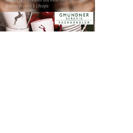
schönes Wohnen & Lifestyle
GMUNDNER KERAMIK
®
Entdecken Sie unser Sortiment von
Gmunder Keramik
Designs & deren Formen.
®
Als eingetragener Fachhändler für Gmundner
Keramik
sind wir der richtige Ansprechpartner!
®
OUTDOOR - ACCESSOIRES & GARTENMÖBEL